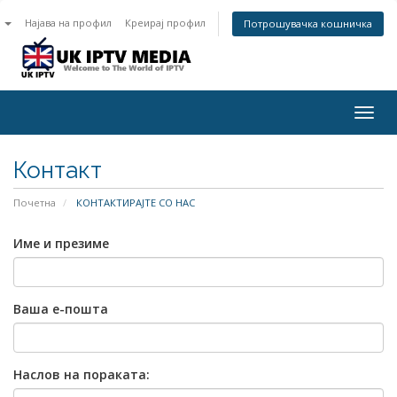
n
Најава на профил
Креирај профил
Потрошувачка кошничка
Togg
navig
Контакт
Почетна
КОНТАКТИРАЈТЕ СО НАС
Име и презиме
Ваша е-пошта
Наслов на пораката: