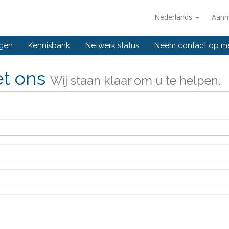
Nederlands
Aanm
ngen
Kennisbank
Netwerk status
Neem contact op m
et ons
Wij staan klaar om u te helpen.