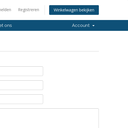
elden
Registreren
Winkelwagen bekijken
et ons
Account