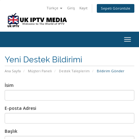
Türkçe
Giriş
Kayıt
Sepeti Görüntüle
Togg
navig
Yeni Destek Bildirimi
Ana Sayfa
Müşteri Paneli
Destek Taleplerim
Bildirim Gönder
İsim
E-posta Adresi
Başlık