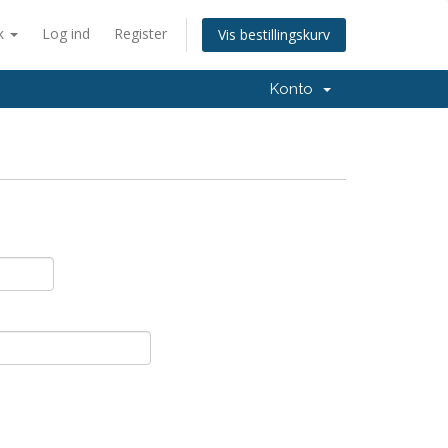
k
Log ind
Register
Vis bestillingskurv
Konto