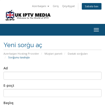
Azerbaijani
Giriş
Qeydiyyat
Səbətə bax
Togg
navig
Yeni sorğu aç
Azerbaijan Hosting Provider
Müştəri paneli
Dəstək sorğuları
Sorğunu təsdiqlə
Ad
E-poçt
Başlıq