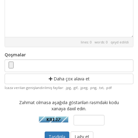
lines: 0 words: 0
qeyd edildi
Qoşmalar
Daha çox əlavə et
İcazə verilən genişləndirilmiş fayllar: .jpg, .gif, .jpeg, .png, .txt, .pdf
Zəhmət olmasa aşağıda göstərilən rəsmdəki kodu
xanaya daxil edin.
Ləğv et