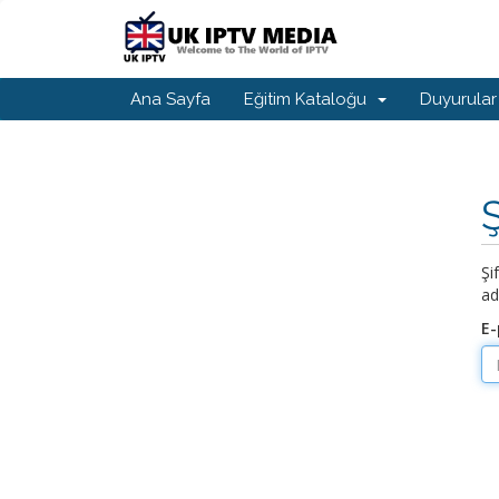
Ana Sayfa
Eğitim Kataloğu
Duyurular
Şi
ad
E-