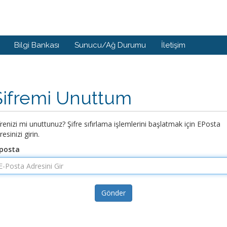
Bilgi Bankası
Sunucu/Ağ Durumu
İletişim
Şifremi Unuttum
frenizi mi unuttunuz? Şifre sıfırlama işlemlerini başlatmak için EPosta
resinizi girin.
posta
Gönder