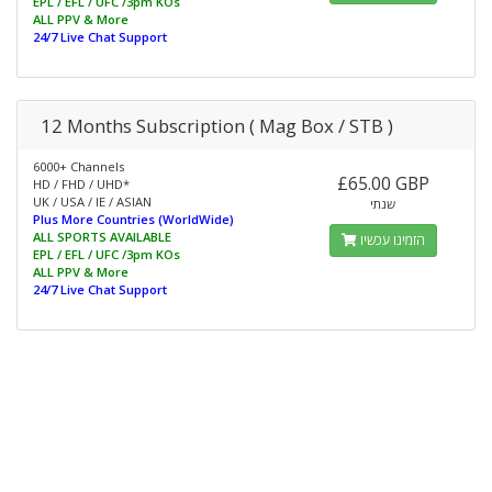
EPL / EFL / UFC /3pm KOs
ALL PPV & More
24/7 Live Chat Support
12 Months Subscription ( Mag Box / STB )
6000+ Channels
£65.00 GBP
HD / FHD / UHD*
UK / USA / IE / ASIAN
שנתי
Plus More Countries (WorldWide)
ALL SPORTS AVAILABLE
הזמינו עכשיו
EPL / EFL / UFC /3pm KOs
ALL PPV & More
24/7 Live Chat Support