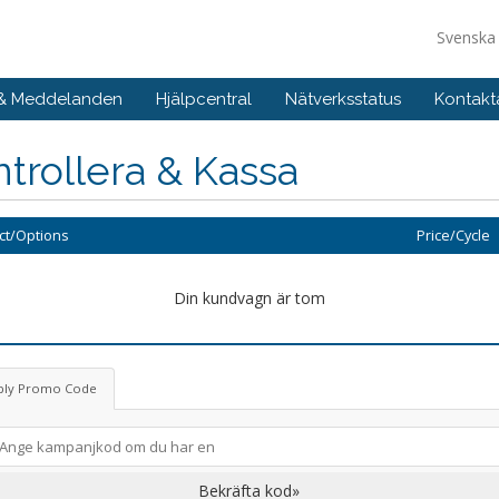
Svensk
 & Meddelanden
Hjälpcentral
Nätverksstatus
Kontakt
trollera & Kassa
ct/Options
Price/Cycle
Din kundvagn är tom
ply Promo Code
Bekräfta kod»