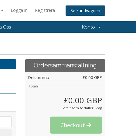
a
Logga in
Registrera
Se kundvagnen
a Oss
Konto
Ordersammanställning
Delsumma
£0.00 GBP
Totals
£0.00 GBP
Totalt som förfaller i dag
Checkout