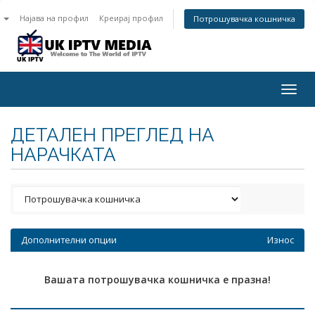
n
Најава на профил
Креирај профил
Потрошувачка кошничка
Togg
navig
ДЕТАЛЕН ПРЕГЛЕД НА
НАРАЧКАТА
Дополнителни опции
Износ
Вашата потрошувачка кошничка е празна!