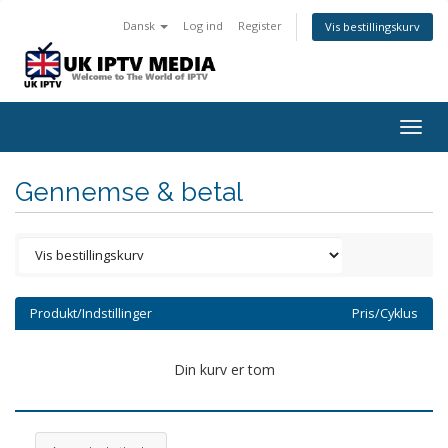
Dansk
Log ind
Register
Vis bestillingskurv
Togg
navig
Gennemse & betal
Produkt/Indstillinger
Pris/Cyklus
Din kurv er tom